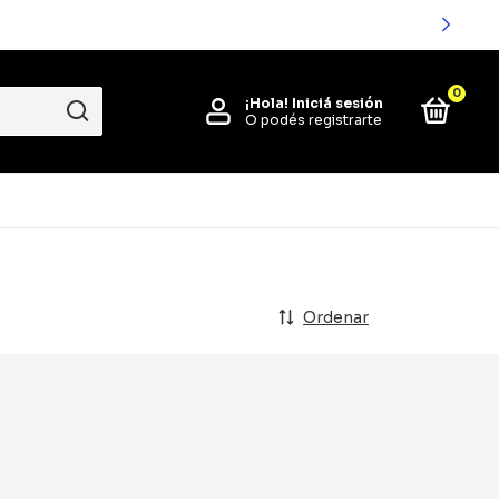
0
¡Hola!
Iniciá sesión
O podés registrarte
Ordenar