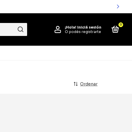
0
¡Hola!
Iniciá sesión
O podés registrarte
Ordenar