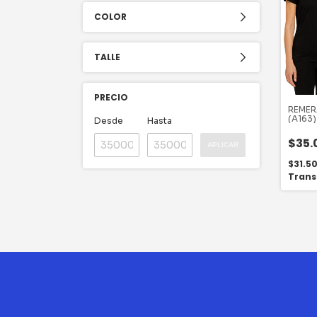
COLOR
TALLE
PRECIO
REMER
(A163)
Desde
Hasta
$35.
APLICAR
$31.5
Trans