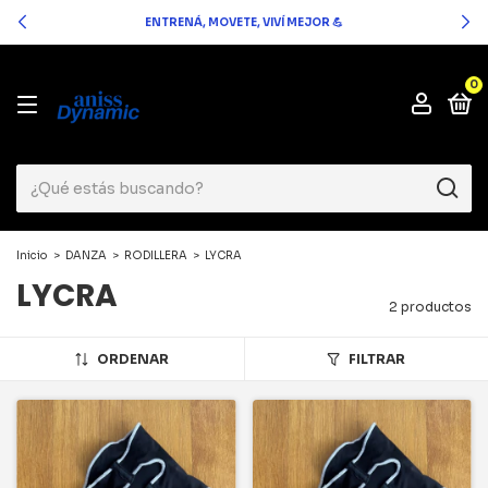
ENTRENÁ, MOVETE, VIVÍ MEJOR 💪
0
Inicio
>
DANZA
>
RODILLERA
>
LYCRA
LYCRA
2 productos
ORDENAR
FILTRAR